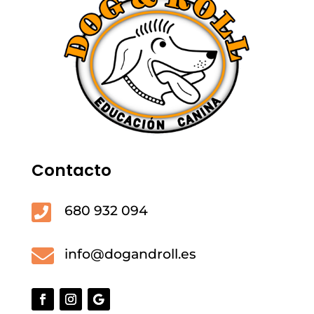
Contacto

680 932 094

info@dogandroll.es